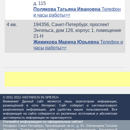
д. 115
Полякова Татьяна Ивановна
Телефон
и часы работы>>
4 км.
194356, Санкт-Петербург, проспект
Энгельса, дом 126, корпус 1, помещение
21-Н
Жижикова Марина Юрьевна
Телефон и
часы работы>>
© 2011-2012 «NOTARIUS-IN-SPB.RU»
Внимание! Данный сайт является лишь агрегатором информации,
размещённой в сети Интернет. Сайт собирает и систематизирует
разрозненную информацию, для удобства наших пользователей. Вся
информация на сайте собирается из различных источников и абсолютная
достоверность информации не гарантируется.
Уточняйте информацию на официальных сайтах!
Нотариус Санкт-Петербург, Просвещения пр-кт., д. 54. Оболенцева Татьяна
Ивановна. Телефон, время работы и прочая информация.. Бесплатный