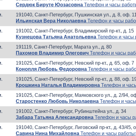
Сердюк Бируте Юозасовна
Телефон и часы рабо
м.
191040, Санкт-Петербург, Пушкинская ул., д. 8, оф. 
Ильинская Вера Николаевна
Телефон и часы раб
м.
191002, Санкт-Петербург, Владимирский пр-кт., д. 15
Кузнецова Татьяна Анатольевна
Телефон и часы
м.
191119, Санкт-Петербург, Марата ул., д. 80
Пахомов Владимир Олегович
Телефон и часы ра
м.
191025, Санкт-Петербург, Невский пр-кт., д. 65, оф. 7
Конопля Любовь Федоровна
Телефон и часы раб
м.
191025, Санкт-Петербург, Невский пр-кт., д. 88, оф. 1
Крошкина Наталья Владимировна
Телефон и час
м.
191025, Санкт-Петербург, Маяковского ул., д. 2/94, о
Старостенко Любовь Николаевна
Телефон и часы
м.
191002, Санкт-Петербург, Рубинштейна ул., д. 34
Забара Татьяна Александровна
Телефон и часы 
м.
191040, Санкт-Петербург, Лиговский пр-кт., д. 43/45, 
Савина Нина Михайловна
Телефон и часы работы