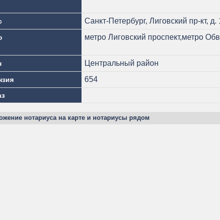
Санкт-Петербург, Лиговский пр-кт, д. 
с
метро Лиговский проспект,метро Об
о
Центральный район
н
654
нзия
аз
ожение нотариуса на карте и нотариусы рядом