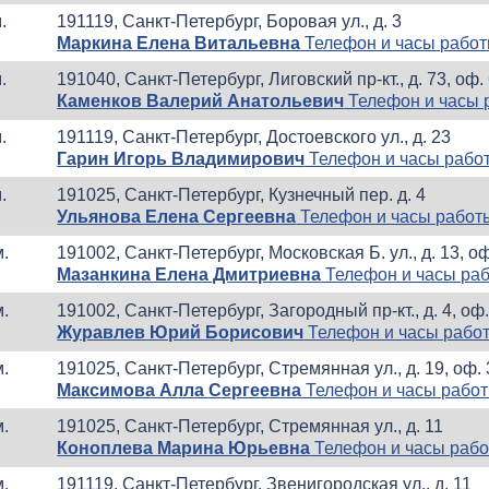
.
191119, Санкт-Петербург, Боровая ул., д. 3
Маркина Елена Витальевна
Телефон и часы рабо
.
191040, Санкт-Петербург, Лиговский пр-кт., д. 73, оф.
Каменков Валерий Анатольевич
Телефон и часы 
.
191119, Санкт-Петербург, Достоевского ул., д. 23
Гарин Игорь Владимирович
Телефон и часы рабо
.
191025, Санкт-Петербург, Кузнечный пер. д. 4
Ульянова Елена Сергеевна
Телефон и часы работ
м.
191002, Санкт-Петербург, Московская Б. ул., д. 13, оф
Мазанкина Елена Дмитриевна
Телефон и часы ра
м.
191002, Санкт-Петербург, Загородный пр-кт., д. 4, оф.
Журавлев Юрий Борисович
Телефон и часы рабо
м.
191025, Санкт-Петербург, Стремянная ул., д. 19, оф.
Максимова Алла Сергеевна
Телефон и часы рабо
м.
191025, Санкт-Петербург, Стремянная ул., д. 11
Коноплева Марина Юрьевна
Телефон и часы раб
м.
191119, Санкт-Петербург, Звенигородская ул., д. 11