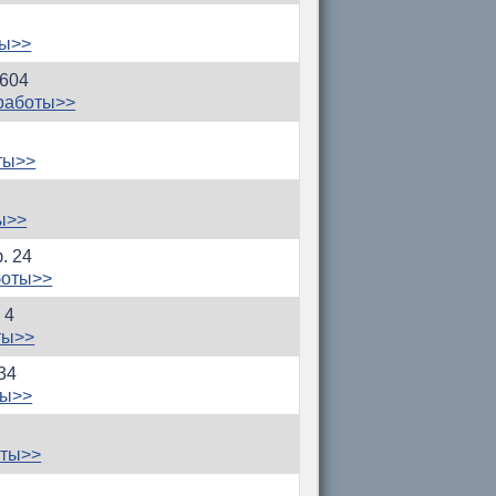
ты>>
 604
работы>>
ты>>
ы>>
. 24
боты>>
 4
ты>>
 34
ты>>
оты>>