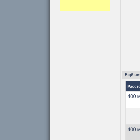
Ещё нот
Расст
400 м
400 м