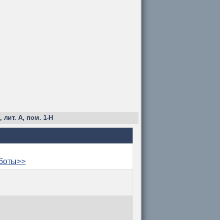
 лит. А, пом. 1-Н
боты>>