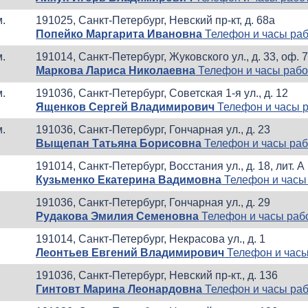
м.
191025, Санкт-Петербург, Невский пр-кт, д. 68а
Попейко Маргарита Ивановна
Телефон и часы ра
м.
191014, Санкт-Петербург, Жуковского ул., д. 33, оф. 
Маркова Лариса Николаевна
Телефон и часы раб
м.
191036, Санкт-Петербург, Советская 1-я ул., д. 12
Ященков Сергей Владимирович
Телефон и часы 
м.
191036, Санкт-Петербург, Гончарная ул., д. 23
Выщепан Татьяна Борисовна
Телефон и часы ра
191014, Санкт-Петербург, Восстания ул., д. 18, лит. А
Кузьменко Екатерина Вадимовна
Телефон и часы
191036, Санкт-Петербург, Гончарная ул., д. 29
Рудакова Эмилия Семеновна
Телефон и часы раб
191014, Санкт-Петербург, Некрасова ул., д. 1
Леонтьев Евгений Владимирович
Телефон и час
191036, Санкт-Петербург, Невский пр-кт., д. 136
Гинтовт Марина Леонардовна
Телефон и часы ра