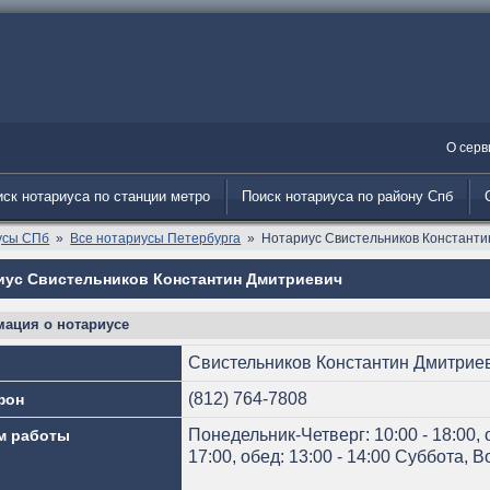
О серв
ск нотариуса по станции метро
Поиск нотариуса по району Спб
усы СПб
Все нотариусы Петербурга
Нотариус Свистельников Константи
иус Свистельников Константин Дмитриевич
ация о нотариусе
Свистельников Константин Дмитрие
(812) 764-7808
фон
Понедельник-Четверг: 10:00 - 18:00, о
м работы
17:00, обед: 13:00 - 14:00 Суббота,