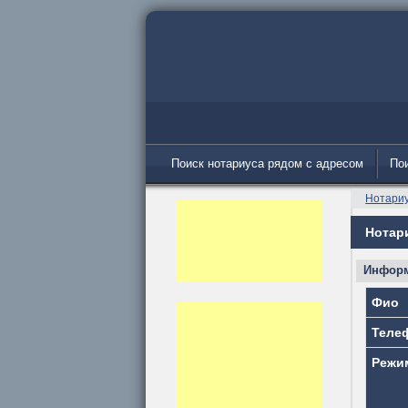
Поиск нотариуса рядом с адресом
Пои
Нотари
Нотар
Информ
Фио
Теле
Режи