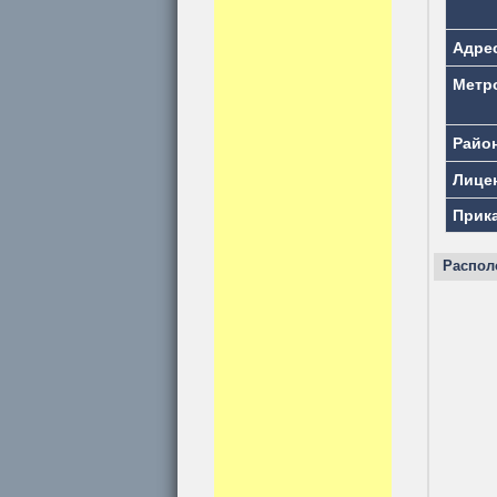
Адре
Метр
Райо
Лице
Прик
Распол