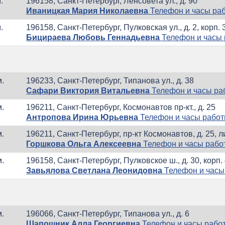
.
196158, Санкт-Петербург, Ленсовета ул., д. 90
Иваницкая Мария Николаевна
Телефон и часы ра
.
196158, Санкт-Петербург, Пулковская ул., д. 2, корп. 
Бицираева Любовь Геннадьевна
Телефон и часы
м.
196233, Санкт-Петербург, Типанова ул., д. 38
Сафари Виктория Витальевна
Телефон и часы ра
м.
196211, Санкт-Петербург, Космонавтов пр-кт., д. 25
Антропова Ирина Юрьевна
Телефон и часы рабо
м.
196211, Санкт-Петербург, пр-кт Космонавтов, д. 25, ли
Горшкова Ольга Алексеевна
Телефон и часы рабо
м.
196158, Санкт-Петербург, Пулковское ш., д. 30, корп.
Завьялова Светлана Леонидовна
Телефон и часы
м.
196066, Санкт-Петербург, Типанова ул., д. 6
Шапошник Алла Георгиевна
Телефон и часы рабо