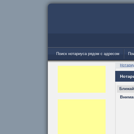
Поиск нотариуса рядом с адресом
Пои
Нотари
Нотар
Ближайш
Внима