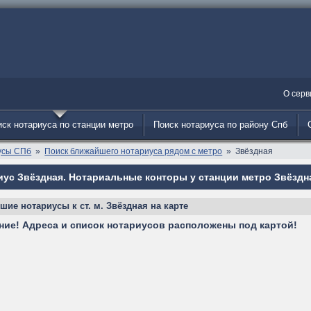
О серв
ск нотариуса по станции метро
Поиск нотариуса по району Спб
усы СПб
Поиск ближайшего нотариуса рядом с метро
Звёздная
иус Звёздная. Нотариальные конторы у станции метро Звёздн
ие нотариусы к ст. м. Звёздная на карте
ние! Адреса и список нотариусов расположены под картой!