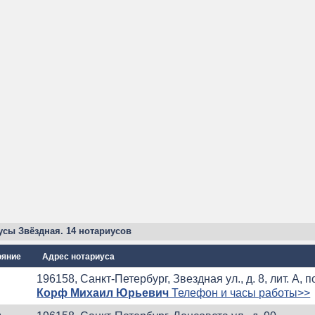
усы Звёздная. 14 нотариусов
ояние
Адрес нотариуса
196158, Санкт-Петербург, Звездная ул., д. 8, лит. A, 
Корф Михаил Юрьевич
Телефон и часы работы>>