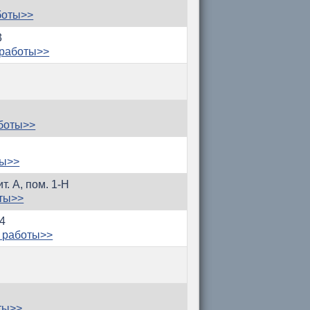
боты>>
3
 работы>>
боты>>
ты>>
т. А, пом. 1-Н
ты>>
 4
 работы>>
ты>>