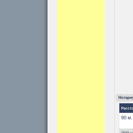
Нотари
Расст
90 м.