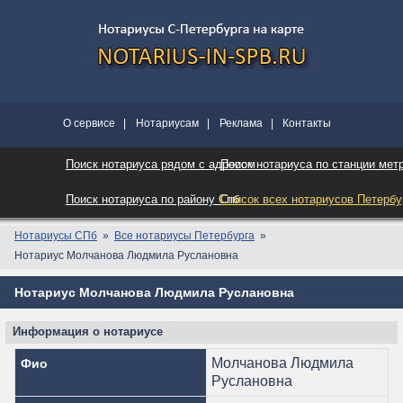
О сервисе
|
Нотариусам
|
Реклама
|
Контакты
Поиск нотариуса рядом с адресом
Поиск нотариуса по станции мет
Поиск нотариуса по району Спб
Список всех нотариусов Петербу
Нотариусы СПб
Все нотариусы Петербурга
Нотариус Молчанова Людмила Руслановна
Нотариус Молчанова Людмила Руслановна
Информация о нотариусе
Молчанова Людмила
Фио
Руслановна