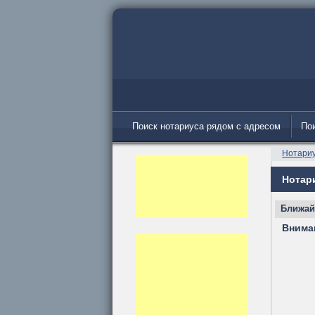
Поиск нотариуса рядом с адресом
Пои
Нотари
Нотар
Ближай
Внима