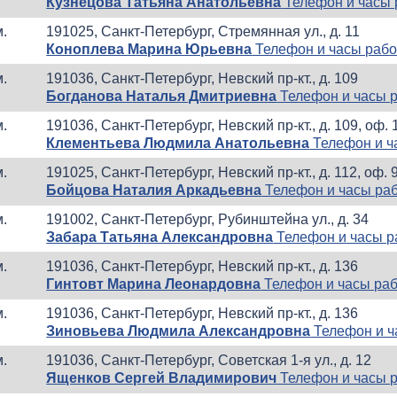
Кузнецова Татьяна Анатольевна
Телефон и часы
м.
191025, Санкт-Петербург, Стремянная ул., д. 11
Коноплева Марина Юрьевна
Телефон и часы раб
м.
191036, Санкт-Петербург, Невский пр-кт., д. 109
Богданова Наталья Дмитриевна
Телефон и часы 
м.
191036, Санкт-Петербург, Невский пр-кт., д. 109, оф. 
Клементьева Людмила Анатольевна
Телефон и ч
м.
191025, Санкт-Петербург, Невский пр-кт., д. 112, оф. 
Бойцова Наталия Аркадьевна
Телефон и часы ра
м.
191002, Санкт-Петербург, Рубинштейна ул., д. 34
Забара Татьяна Александровна
Телефон и часы 
м.
191036, Санкт-Петербург, Невский пр-кт., д. 136
Гинтовт Марина Леонардовна
Телефон и часы ра
м.
191036, Санкт-Петербург, Невский пр-кт., д. 136
Зиновьева Людмила Александровна
Телефон и ч
м.
191036, Санкт-Петербург, Советская 1-я ул., д. 12
Ященков Сергей Владимирович
Телефон и часы 