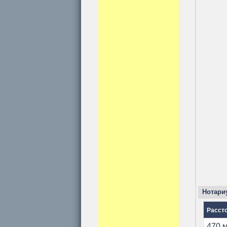
Нотариу
Расст
470 м