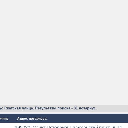
с Гжатская улица. Результаты поиска - 31 нотариус.
ояние
Адрес нотариуса
.
195220, Санкт-Петербург, Гражданский пр-кт., д. 11