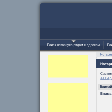
Поиск нотариуса рядом с адресом
Пои
Нотари
Нотар
Систем
<< Вер
Ближай
Внима