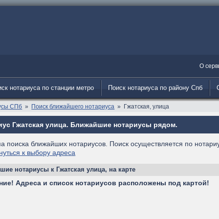
О серв
ск нотариуса по станции метро
Поиск нотариуса по району Спб
усы СПб
Поиск ближайшего нотариуса
Гжатская, улица
иус Гжатская улица. Ближайшие нотариусы рядом.
а поиска ближайших нотариусов. Поиск осуществляется по нотариу
нуться к выбору адреса
шие нотариусы к Гжатская улица, на карте
ние! Адреса и список нотариусов расположены под картой!