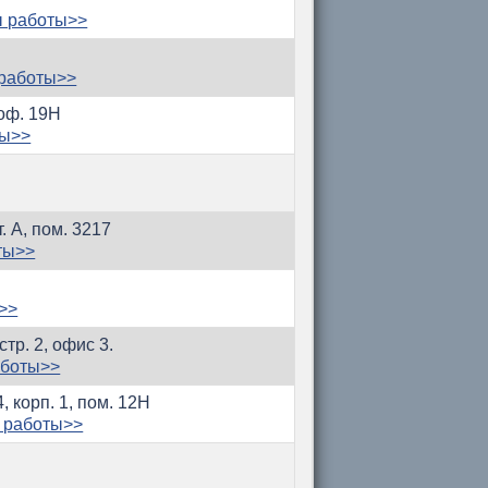
ы работы>>
 работы>>
 оф. 19Н
ты>>
. А, пом. 3217
ты>>
>>
тр. 2, офис 3.
аботы>>
, корп. 1, пом. 12Н
 работы>>