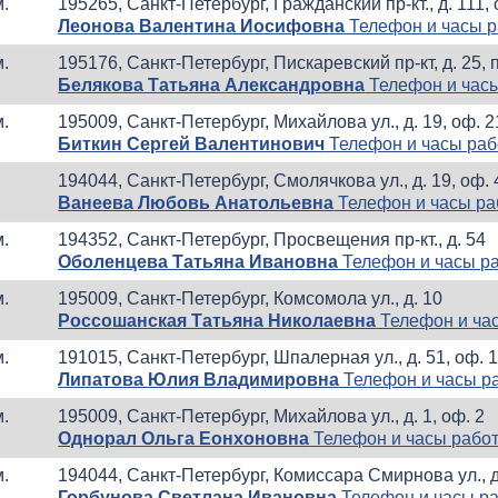
м.
195265, Санкт-Петербург, Гражданский пр-кт., д. 111,
Леонова Валентина Иосифовна
Телефон и часы 
м.
195176, Санкт-Петербург, Пискаревский пр-кт, д. 25, 
Белякова Татьяна Александровна
Телефон и час
м.
195009, Санкт-Петербург, Михайлова ул., д. 19, оф. 
Биткин Сергей Валентинович
Телефон и часы ра
194044, Санкт-Петербург, Смолячкова ул., д. 19, оф.
Ванеева Любовь Анатольевна
Телефон и часы р
м.
194352, Санкт-Петербург, Просвещения пр-кт., д. 54
Оболенцева Татьяна Ивановна
Телефон и часы р
м.
195009, Санкт-Петербург, Комсомола ул., д. 10
Россошанская Татьяна Николаевна
Телефон и ча
м.
191015, Санкт-Петербург, Шпалерная ул., д. 51, оф. 
Липатова Юлия Владимировна
Телефон и часы р
м.
195009, Санкт-Петербург, Михайлова ул., д. 1, оф. 2
Однорал Ольга Еонхоновна
Телефон и часы рабо
м.
194044, Санкт-Петербург, Комиссара Смирнова ул., д
Горбунова Светлана Ивановна
Телефон и часы р