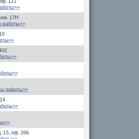
 оф. 121
работы>>
пом. 17Н
ы работы>>
210
боты>>
 402
аботы>>
аботы>>
сы работы>>
114
аботы>>
ты>>
. 15, оф. 266
аботы>>