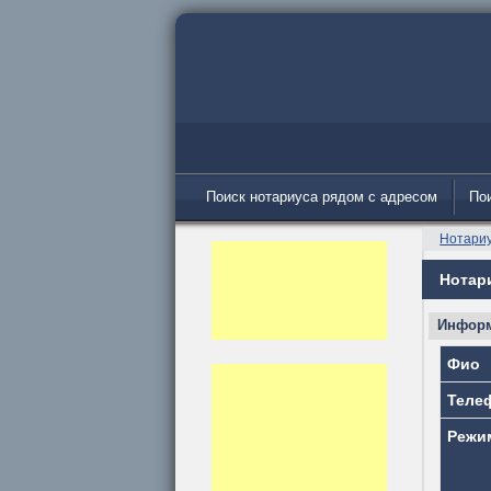
Поиск нотариуса рядом с адресом
Пои
Нотари
Нотар
Информ
Фио
Теле
Режи