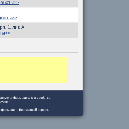
работы>>
аботы>>
п. 1, лит. А
оты>>
ненную информацию, для удобства
руется.
 информация.. Бесплатный сервис.