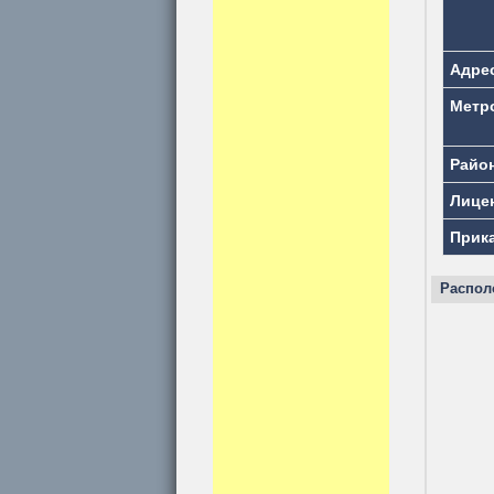
Адре
Метр
Райо
Лице
Прик
Распол