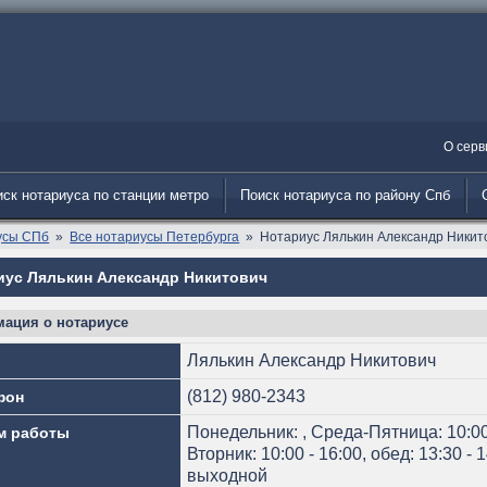
О серв
ск нотариуса по станции метро
Поиск нотариуса по району Спб
усы СПб
Все нотариусы Петербурга
Нотариус Лялькин Александр Никит
иус Лялькин Александр Никитович
ация о нотариусе
Лялькин Александр Никитович
(812) 980-2343
фон
Понедельник: , Среда-Пятница: 10:00 
м работы
Вторник: 10:00 - 16:00, обед: 13:30 -
выходной