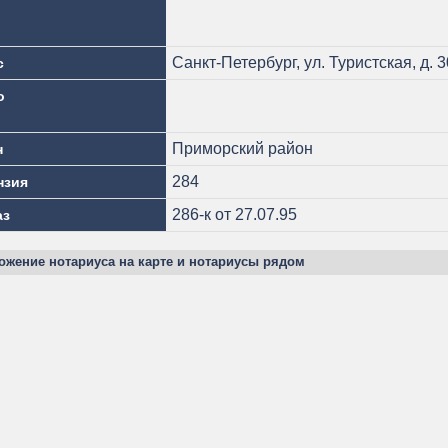
Санкт-Петербург, ул. Туристская, д. 30
с
о
Приморский район
н
284
нзия
286-к от 27.07.95
аз
ожение нотариуса на карте и нотариусы рядом