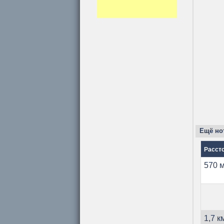
Ещё нот
Расст
570 м
1,7 к