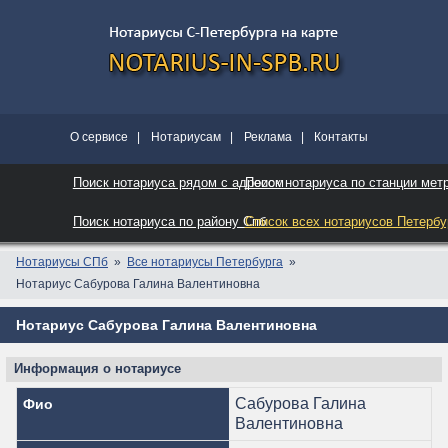
О сервисе
|
Нотариусам
|
Реклама
|
Контакты
Поиск нотариуса рядом с адресом
Поиск нотариуса по станции мет
Поиск нотариуса по району Спб
Список всех нотариусов Петербу
Нотариусы СПб
Все нотариусы Петербурга
Нотариус Сабурова Галина Валентиновна
Нотариус Сабурова Галина Валентиновна
Информация о нотариусе
Сабурова Галина
Фио
Валентиновна